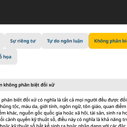
Sự riêng tư
Tự do ngôn luận
Không phân bi
ồ họa
n không phân biệt đối xử
hân biệt đối xử có nghĩa là tất cả mọi người đều được đối
hủng tộc, màu da, giới tính, ngôn ngữ, tôn giáo, quan điểm 
m khác, nguồn gốc quốc gia hoặc xã hội, tài sản, sinh ra ho
ối cảnh quyền kỹ thuật số, điều này có nghĩa là khả năng tr
ý hoặc kỹ thuật số bất kể sinh ra hoặc nhận dạng với các đặc