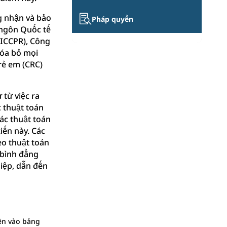
g nhận và bảo

Pháp quyền
 ngôn Quốc tế
(ICCPR), Công
xóa bỏ mọi
rẻ em (CRC)
 từ việc ra
c thuật toán
các thuật toán
iến này. Các
eo thuật toán
 bình đẳng
hiệp, dẫn đến
iền vào bảng