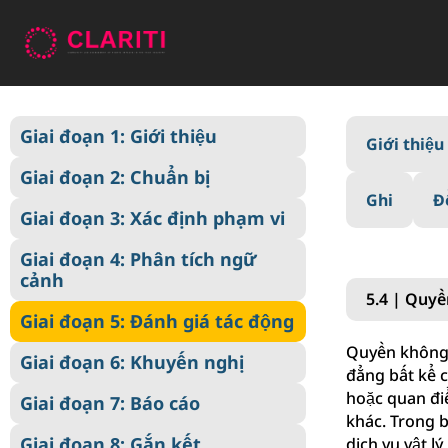
Giai đoạn 1: Giới thiệu
Giai đoạn 1: Giới thiệu
Giới thiệu
Giai đoạn 2: Chuẩn bị
Giai đoạn 2: Chuẩn bị
Giai đoạn 3: Xác định phạm vi
Ghi
Đ
Giai đoạn 3: Xác định phạm vi
Giai đoạn 4: Phân tích ngữ
cảnh
Giai đoạn 4: Phân tích ngữ
cảnh
Giai đoạn 5: Đánh giá tác động
5.4 | Quyề
Giai đoạn 5: Đánh giá tác động
Giai đoạn 6: Khuyến nghị
Quyền không p
Giai đoạn 6: Khuyến nghị
Giai đoạn 7: Báo cáo
đẳng bất kể c
hoặc quan điể
Giai đoạn 7: Báo cáo
Giai đoạn 8: Gắn kết
khác. Trong b
Giai đoạn 8: Gắn kết
dịch vụ vật l