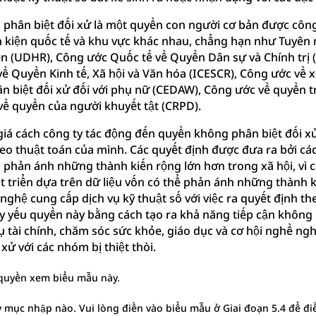
phân biệt đối xử là một quyền con người cơ bản được côn
ăn kiện quốc tế và khu vực khác nhau, chẳng hạn như Tuyên
n (UDHR), Công ước Quốc tế về Quyền Dân sự và Chính trị 
ề Quyền Kinh tế, Xã hội và Văn hóa (ICESCR), Công ước về 
n biệt đối xử đối với phụ nữ (CEDAW), Công ước về quyền t
về quyền của người khuyết tật (CRPD).
iá cách công ty tác động đến quyền không phân biệt đối xử
eo thuật toán của mình. Các quyết định được đưa ra bởi cá
h phản ánh những thành kiến rộng lớn hơn trong xã hội, vì 
 triển dựa trên dữ liệu vốn có thể phản ánh những thành k
nghệ cung cấp dịch vụ kỹ thuật số với việc ra quyết định th
uy yếu quyền này bằng cách tạo ra khả năng tiếp cận không
vụ tài chính, chăm sóc sức khỏe, giáo dục và cơ hội nghề ng
 xử với các nhóm bị thiệt thòi.
quyền xem biểu mẫu này.
 mục nhập nào. Vui lòng điền vào biểu mẫu ở Giai đoạn 5.4 để đ