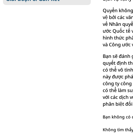
Quyền không 
vệ bởi các v
về Nhân quyề
ước Quốc tế v
hình thức phâ
và Công ước 
Bạn sẽ đánh g
quyết định th
có thể vô tìn
này được phát
công ty công 
có thể làm s
với các dịch 
phân biệt đối
Bạn không có 
Không tìm thấy