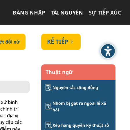
ĐĂNG NHẬP
TÀI NGUYÊN
SỰ TIẾP XÚC
KẾ TIẾP
5
ệt đối xử
Thuật ngữ

Nguyên tắc cộng đồng
 xử bình
Nhóm bị gạt ra ngoài lề xã

chính trị
hội
ặc địa vị
uy cập các

Xếp hạng quyền kỹ thuật số
 điểm này.