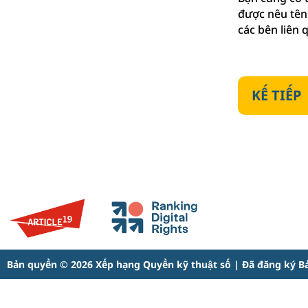
được nêu tên 
các bên liên 
KẾ TIẾP
Bản quyền © 2026 Xếp hạng Quyền kỹ thuật số | Đã đăng ký B