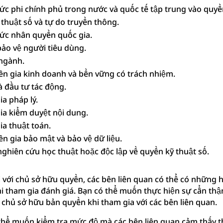
hức phi chính phủ trong nước và quốc tế tập trung vào quyề
thuật số và tự do truyền thông.
hức nhân quyền quốc gia.
bảo vệ người tiêu dùng.
 ngành.
ên gia kinh doanh và bền vững có trách nhiệm.
à đầu tư tác động.
a pháp lý.
ia kiểm duyệt nội dung.
ia thuật toán.
n gia bảo mật và bảo vệ dữ liệu.
nghiên cứu học thuật hoặc độc lập về quyền kỹ thuật số.
 với chủ sở hữu quyền, các bên liên quan có thể có những 
hi tham gia đánh giá. Bạn có thể muốn thực hiện sự cẩn thậ
chủ sở hữu bản quyền khi tham gia với các bên liên quan.
thể muốn kiểm tra mức độ mà các bên liên quan cảm thấy t