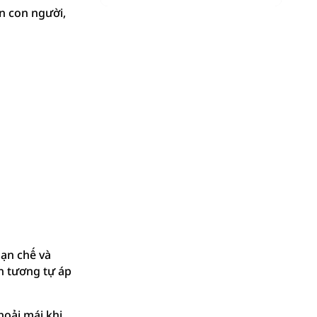
n con người,
hạn chế và
n tương tự áp
hoải mái khi