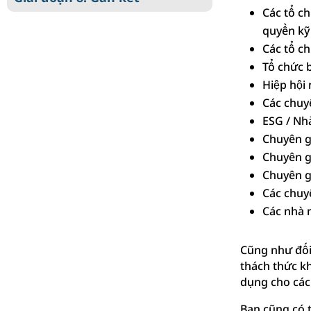
Các tổ c
quyền kỹ 
Các tổ c
Tổ chức 
Hiệp hội
Các chuy
ESG / Nh
Chuyên gi
Chuyên g
Chuyên g
Các chuyê
Các nhà 
Cũng như đối
thách thức k
dụng cho các 
Bạn cũng có 