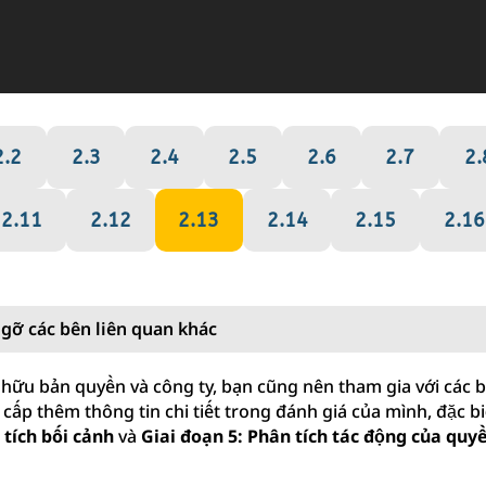
2.2
2.3
2.4
2.5
2.6
2.7
2.
2.11
2.12
2.13
2.14
2.15
2.16
 gỡ các bên liên quan khác
 hữu bản quyền và công ty, bạn cũng nên tham gia với các b
cấp thêm thông tin chi tiết trong đánh giá của mình, đặc bi
 tích bối cảnh
và
Giai đoạn 5: Phân tích tác động của quy