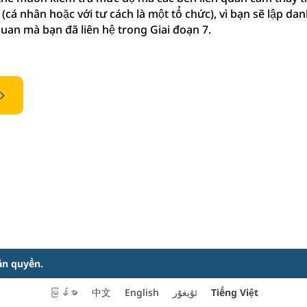
(cá nhân hoặc với tư cách là một tổ chức), vì bạn sẽ lập dan
quan mà bạn đã liên hệ trong Giai đoạn 7.
5
ản quyền.
Tiếng Việt
မြန်မာ
中文
English
ئۇيغۇر