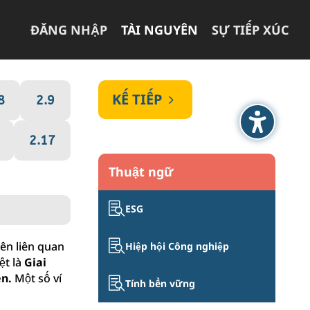
ĐĂNG NHẬP
TÀI NGUYÊN
SỰ TIẾP XÚC
KẾ TIẾP
5
8
2.9
2.17
Thuật ngữ

ESG

ên liên quan
Hiệp hội Công nghiệp
ệt là
Giai
ền.
Một số ví

Tính bền vững