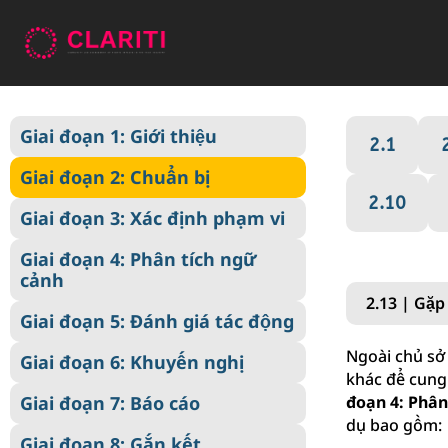
Giai đoạn 1: Giới thiệu
Giai đoạn 1: Giới thiệu
2.1
Giai đoạn 2: Chuẩn bị
Giai đoạn 2: Chuẩn bị
Giai đoạn 3: Xác định phạm vi
2.10
Giai đoạn 3: Xác định phạm vi
Giai đoạn 4: Phân tích ngữ
cảnh
Giai đoạn 4: Phân tích ngữ
cảnh
Giai đoạn 5: Đánh giá tác động
2.13 | Gặp
Giai đoạn 5: Đánh giá tác động
Giai đoạn 6: Khuyến nghị
Ngoài chủ sở
Giai đoạn 6: Khuyến nghị
Giai đoạn 7: Báo cáo
khác để cung 
Giai đoạn 7: Báo cáo
đoạn 4: Phân
Giai đoạn 8: Gắn kết
dụ bao gồm:
Giai đoạn 8: Gắn kết