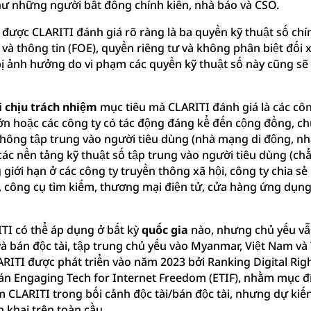
ư những người bất đồng chính kiến, nhà báo và CSO.
 được CLARITI đánh giá rõ ràng là ba quyền kỹ thuật số chí
và thông tin (FOE), quyền riêng tư và không phân biệt đối 
 bị ảnh hưởng do vi phạm các quyền kỹ thuật số này cũng s
 chịu trách nhiệm
mục tiêu mà CLARITI đánh giá là các côn
n hoặc các công ty có tác động đáng kể đến cộng đồng, chủ
 thông tập trung vào người tiêu dùng (nhà mạng di động, n
 các nền tảng kỹ thuật số tập trung vào người tiêu dùng (c
iới hạn ở các công ty truyền thông xã hội, công ty chia s
 công cụ tìm kiếm, thương mại điện tử, cửa hàng ứng dụng,
TI có thể áp dụng ở bất kỳ
quốc gia
nào, nhưng chủ yếu vẫn
và bán độc tài, tập trung chủ yếu vào Myanmar, Việt Nam v
LARITI được phát triển vào năm 2023 bởi Ranking Digital Ri
án Engaging Tech for Internet Freedom (ETIF), nhằm mục đí
 CLARITI trong bối cảnh độc tài/bán độc tài, nhưng dự kiế
n khai trên toàn cầu.