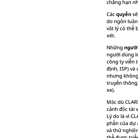
chẳng hạn nh
Các
quyền
sẽ
do ngôn luận 
vật lý có thể
xét.
Những
người
người dùng lớ
công ty viễn
định, ISP) và
nhưng không g
truyền thông,
xe).
Mặc dù CLARI
cảnh độc tài 
Lý do là vì C
phần của dự 
và thử nghiệm
thể được triể