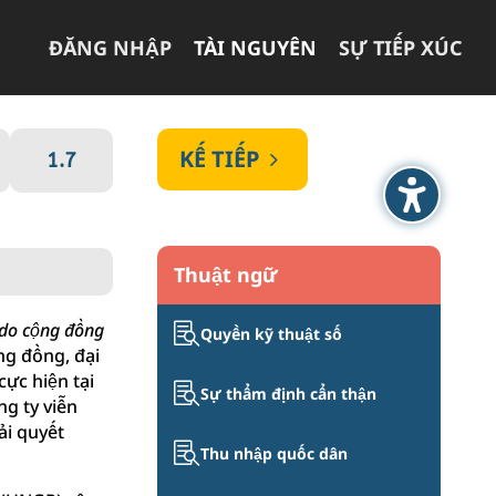
ĐĂNG NHẬP
TÀI NGUYÊN
SỰ TIẾP XÚC
KẾ TIẾP
5
1.7
Thuật ngữ
 do cộng đồng

Quyền kỹ thuật số
ng đồng, đại
cực hiện tại

Sự thẩm định cẩn thận
ng ty viễn
ải quyết

Thu nhập quốc dân