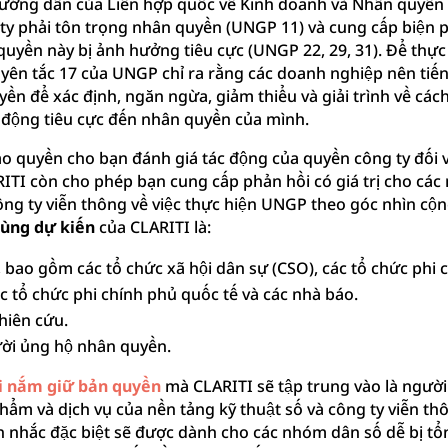
ướng dẫn của Liên hợp quốc về Kinh doanh và Nhân quyền
 ty phải tôn trọng nhân quyền (UNGP 11) và cung cấp biện 
quyền này bị ảnh hưởng tiêu cực (UNGP 22, 29, 31). Để thự
uyên tắc 17 của UNGP chỉ ra rằng các doanh nghiệp nên ti
ền để xác định, ngăn ngừa, giảm thiểu và giải trình về cách
c động tiêu cực đến nhân quyền của mình.
rao quyền cho bạn đánh giá tác động của quyền công ty đối 
ITI còn cho phép bạn cung cấp phản hồi có giá trị cho các
ông ty viễn thông về việc thực hiện UNGP theo góc nhìn cộ
ùng dự kiến
của CLARITI là:
bao gồm các tổ chức xã hội dân sự (CSO), các tổ chức phi 
 tổ chức phi chính phủ quốc tế và các nhà báo.
hiên cứu.
i ủng hộ nhân quyền.
 nắm giữ bản quyền
mà CLARITI sẽ tập trung vào là người
hẩm và dịch vụ của nền tảng kỹ thuật số và công ty viễn th
n nhắc đặc biệt sẽ được dành cho các nhóm dân số dễ bị tổ