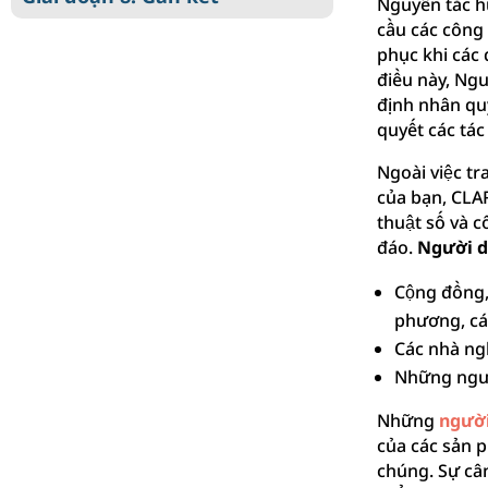
Nguyên tắc h
cầu các công
phục khi các 
điều này, Ng
định nhân quy
quyết các tá
Ngoài việc t
của bạn, CLAR
thuật số và c
đáo.
Người d
Cộng đồng, 
phương, các
Các nhà ng
Những ngườ
Những
người
của các sản p
chúng. Sự câ