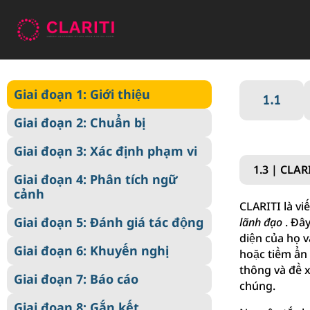
Giai đoạn 1: Giới thiệu
Giai đoạn 1: Giới thiệu
1.1
Giai đoạn 2: Chuẩn bị
Giai đoạn 2: Chuẩn bị
Giai đoạn 3: Xác định phạm vi
Giai đoạn 3: Xác định phạm vi
Giai đoạn 4: Phân tích ngữ
1.3 | CLARI
cảnh
Giai đoạn 4: Phân tích ngữ
cảnh
Giai đoạn 5: Đánh giá tác động
CLARITI là vi
Giai đoạn 5: Đánh giá tác động
lãnh đạo
. Đâ
Giai đoạn 6: Khuyến nghị
diện của họ v
Giai đoạn 6: Khuyến nghị
hoặc tiềm ẩn 
Giai đoạn 7: Báo cáo
thông và đề x
Giai đoạn 7: Báo cáo
Giai đoạn 8: Gắn kết
chúng.
Giai đoạn 8: Gắn kết