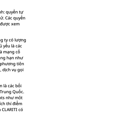
nh: quyền tự
xử. Các quyền
ẽ được xem
g ty có lượng
 yếu là các
hà mạng cố
hẳng hạn như
ẻ phương tiện
 dịch vụ gọi
 là các bối
à Trung Quốc.
ghts như một
ch thí điểm
n CLARITI có