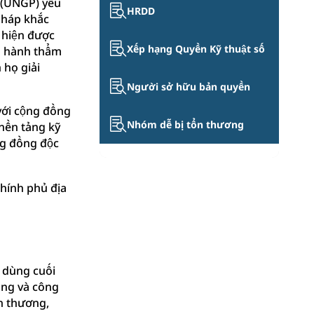
 (UNGP) yêu

HRDD
pháp khắc
c hiện được

Xếp hạng Quyền Kỹ thuật số
ến hành thẩm
 họ giải

Người sở hữu bản quyền
với cộng đồng

Nhóm dễ bị tổn thương
 nền tảng kỹ
ng đồng độc
chính phủ địa
 dùng cuối
ông và công
n thương,