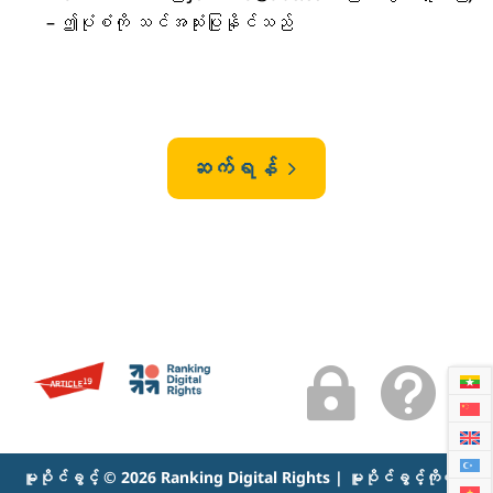
– ဤပုံစံကို သင်အသုံးပြုနိုင်သည်
ဆက်ရန်
5


မူပိုင်ခွင့် © 2026 Ranking Digital Rights | မူပိုင်ခွင့်ကိုလက်