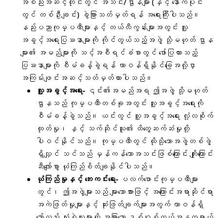
အစည်းအဆင့်တိုင်းတွင် အသင်း/ဌာနများ (နှင့် နောက်ပိုင်း
တွင် တစ်ဦးချင်း) ခွဲခြားသတ်မှတ်ရန် အရေးကြီးပါသည်။
နည်းပညာကုမ္ပဏီများနှင့် တယ်လီကွန်းများအတွင်း လူ့
အခွင့်အရေးပြဿနာများကို ကိုင်တွယ်သည့်အဖွဲ့ သို့မဟုတ် ဌာန
များ၏ အမည်များကို သင့်အစီရင်ခံစာတွင် ဖော်ပြထားသည့်
ပြဿနာများကို စီမံခန့်ခွဲရန် တာဝန်ရှိနိုင်ခြေအလို့ငှာ
အကြမ်းဖျင်းအဆင့်သတ်မှတ်ထားပါသည်။
လူ့အခွင့်အရေး-
၎င်း၏အမည်အရ ဤအဖွဲ့ သို့မဟုတ်
ဌာနသည် ကုမ္ပဏီတစ်ခုအတွင်း လူ့အခွင့်အရေးကို
စီမံခန့်ခွဲသည်။ ယင်းတွင် လူ့အခွင့်အရေး လုံ့လစိုက်
ထုတ်မှု၊ နှင့် သက်ဆိုင်သူ၏ ထိတွေ့ဆက်ဆံမှုတို့
ပါဝင်နိုင်သည်။ ကုမ္ပဏီတွင် ထိုသို့သောအဖွဲ့တစ်ဖွဲ့
ရှိလျှင် သင်သည် မှန်ကန်သောအသင်းဖြစ်ကြောင်း ကျိုးကြောင်း
ဆီလျော်စွာ ယုံကြည်စိတ်ချနိုင်ပါသည်။
ယုံကြည်မှုနှင့် ဘေးကင်းရေး-
ပလက်ဖောင်းကုမ္ပဏီများ
တွင်၊ ဤအဖွဲ့များသည် များသောအားဖြင့် အကြောင်းအရာဆိုင်ရာ
အကဲဖြတ်မှုများနှင့် ဆုံးဖြတ်ချက်များအတွက် တာဝန်ရှိ
သော်လည်း သုံးစွဲသူများကို အခြားသော ဒစ်ဂျစ်တယ်အန္တရာယ်