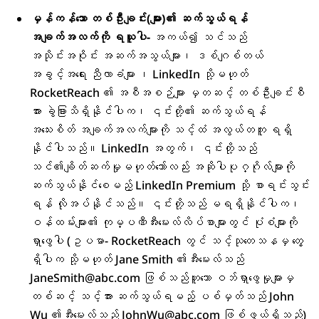
မှန်ကန်သော တစ်ဦးချင်း(များ)၏ ဆက်သွယ်ရန်
အချက်အလက်ကို ရယူပါ-
အကယ်၍ သင်သည်
အသိုင်းအဝိုင်း အဆက်အသွယ်များ၊ ဒစ်ဂျစ်တယ်
အခွင့်အရေး ညီလာခံများ ၊ LinkedIn သို့မဟုတ်
RocketReach ၏ အစီအစဉ်များ မှတဆင့် တစ်ဦးချင်းစီ
အား ခွဲခြားသိရှိနိုင်ပါက၊ ၎င်းတို့၏ ဆက်သွယ်ရန်
အသေးစိတ် အချက်အလက်များကို သင့်ထံ အလွယ်တကူ ရရှိ
နိုင်ပါသည်။ LinkedIn အတွက်၊ ၎င်းတို့သည်
သင်၏ချိတ်ဆက်မှုမဟုတ်သော်လည်း အဆိုပါပုဂ္ဂိုလ်များကို
ဆက်သွယ်နိုင်စေမည့် LinkedIn Premium သို့ စာရင်းသွင်း
ရန် လိုအပ်နိုင်သည်။ ၎င်းတို့သည် မရရှိနိုင်ပါက၊
ဝန်ထမ်းများ၏ ကုမ္ပဏီအီးမေးလ်လိပ်စာများတွင် ပုံစံများကို
ရှာဖွေပါ (ဥပမာ- RocketReach တွင် သင့်သုတေသနမှ တွေ့
ရှိပါက သို့မဟုတ် Jane Smith ၏အီးမေးလ်သည်
JaneSmith@abc.com ဖြစ်သည်ဟူသော ဝဘ်ရှာဖွေမှုများမှ
တစ်ဆင့် သင့်အား ဆက်သွယ်ရမည့် ပစ်မှတ်သည် John
Wu ၏အီးမေးလ်သည် JohnWu@abc.com ဖြစ်ဖွယ်ရှိသည်)