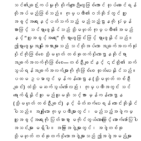
သင်၏ချဉ်းကပ်မှုကို လိုက်လျောညီထွေဖြစ်အောင် လုပ်ဆောင်ရန်
လိုအပ်မည်ဖြစ်သည်။ ကုမ္ပဏီ၏ဝဘ်ဆိုဒ်တွင် လူ့
အခွင့်အရေးနှင့်ပတ်သက်သည့် မည်သည့်ဌာနကို ပုံမှန်
အားဖြင့် သင်ရှာဖွေနိုင်သည် သို့မဟုတ် ကုမ္ပဏီ၏အမည်
နှင့် “လူ့အခွင့်အရေး” ကို ရှာဖွေခြင်းဖြင့် ရှာဖွေနိုင်သည်။
ဤရှာဖွေမှုအမျိုးအစားများသည် သင်လိုအပ်သော အချက်အလက်သုံး
ပိုင်းကိုဖြစ်စေ သို့မဟုတ် တစ်ခုထက်ပိုသောဌာနဆိုင်ရာ
အချက်အလက်ကိုဖြစ်စေ—တစ်ဦးချင်းနှင့် ၎င်းတို့၏ ဆက်
သွယ်ရန်အချက်အလက်များကို ကိုဖြစ်စေ ထုတ်ပေးနိုင်သည်။
ပထမ ဥပမာတွင် မှန်ကန်သောဌာန (သို့မဟုတ် တစ်ဦး
ချင်း) ထံသို့ မဆက်သွယ်သော်လည်း၊ ကုမ္ပဏီအတွင်း သင်
ရောက်ရှိနိုင်သူ မည်သူမဆို သင့်အား မှန်ကန်သောဌာန
(သို့မဟုတ် တစ်ဦးချင်း) နှင့် မိတ်ဆက်ပေးရန် တောင်းဆိုနိုင်
ပါသည်။ အချို့သော ကုမ္ပဏီများတွင်၊ မည်သည့်အဖွဲ့ကမှ
လူ့အခွင့်အရေးကို ပြတ်သားစွာ မကိုင်တွယ်သောကြောင့် အောက်ဖော်ပြပါ
အသင်းများ မရှိပါ။ အခြားအဖွဲ့များတွင်၊ အဖွဲ့တစ်ခု
သို့မဟုတ် တစ်ခုထက်ပိုသောအဖွဲ့များသည် ဤအဖွဲ့အမည်များ