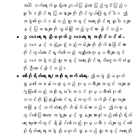
အပေါ် သက်ရောက်မှုရှိသော ကျယ်ပြန့်သော ပြည်တွင်းပြည်ပ
မူဝါဒဆိုင်ရာ ပြဿနာများကို ကိုင်တွယ်ဖြေရှင်းပါ။ ဤ
အဖွဲ့၏လုပ်ငန်းသည် လူ့အခွင့်အရေးဆိုင်ရာ မူဝါဒများ
နှင့် ပြဿနာများကို လွှမ်းခြုံ ထည့်သွင်းထား နိုင်သည်။
ဥပဒေရေးရာ သို့မဟုတ်ဥပဒေရေးရာ အတိုင်ပင်ခံ –
ဥပဒေနှင့် စည်းမျဉ်းစည်းကမ်းများကို လိုက်နာခြင်းအား
ကိုင်တွယ်ဆောင်ရွက်သော်လည်း အချို့သောကုမ္ပဏီများတွင်
ဥပဒေအဖွဲ့သည် လူ့အခွင့်အရေးဆိုင်ရာ ထိတွေ့ဆက်ဆံမှု
ကို ဦးဆောင်နိုင်သည်။
ကော်ပိုရိတ်ရေးရာ/အစိုးရဆက်ဆံရေး-
ဤအဖွဲ့ သို့မဟုတ်
ဌာန၏အခန်းကဏ္ဍသည် ကုမ္ပဏီများအတွင်း အများစု
ကွဲပြားသော်လည်း အစိုးရအပါအဝင် ကုမ္ပဏီ၏ဂုဏ်
သတင်းကို ပြုစုပျိုးထောင်ရန်အတွက် သက်ဆိုင်သူအများ
အပြားနှင့် ဆက်ဆံရေးကို ထိန်းသိမ်းထားသည်။ ဤကဏ္ဍ
တွင်ဖော်ပြထားသော အဖွဲ့များနှင့် ဌာနများအားလုံးသည် ကော်ပိုရိတ်
ရေးရာအောက်တွင် ရှိနိုင်သော်လည်း ကုမ္ပဏီငယ်များတွင် ကော်
ပိုရိတ်ရေးရာအဖွဲ့ သို့မဟုတ် ဌာနသည် လူ့အခွင့်အရေးကို