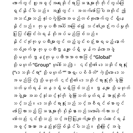
အောက်တွင် လူ့အခွင့်အရေးဆိုင်ရာပြဿနာများကို ကိုင်တွယ်ဖြေ
ရှင်းနိုင်ပါသည်။ အချို့တွင်၊ အထက်ဖော်ပြပါအတိုင်း ဤ
အသင်းများသည် လုံးဝကွဲပြားသောအမည်တစ်ခုအောက်တွင် ရှိနေ
နိုင်သည်။ ကုမ္ပဏီအပေါ်အခြေခံ၍ သင်၏ချဉ်းကပ်မှုကို
ပြုပြင်ပြောင်းလဲရန် လိုအပ်မည်ဖြစ်သည်။
နိုင်ငံစုံကုမ္ပဏီများတွင် ထည့်သွင်းစဉ်းစားရမည့် နောက်
တစ်ချက်မှာ ကုမ္ပဏီဌာနချုပ်ရှိ မှန်ကန်သောအဖွဲ့
သို့မဟုတ် ဌာန (ကုမ္ပဏီဘာသာစကားဖြင့် “Global”
သို့မဟုတ် “Group” ဟုခေါ်သည်)၊ ၎င်းတို့၏ ဒေသဆိုင်ရာရုံး
(“ဒေသဆိုင်ရာ” သို့မဟုတ် “”အာရှ-ပစိဖိတ်” ကဲ့သို့သော ဒေသ
အမည်ဖြင့်) သို့မဟုတ် ၎င်းတို့၏ ဒေသဆိုင်ရာရုံးကို ခွဲခြား
သတ်မှတ်ရန် ဆန္ဒရှိမရှိဖြစ်သည်။ ဌာနများ သို့မဟုတ်
အဖွဲ့များ အဆင့်သုံးဆင့်လုံးကို ခွဲခြားသတ်မှတ်ရန် အာရုံစိုက်
သင့်သည်။ ဒေသဆိုင်ရာရုံးသည် သင့်အစီရင်ခံစာတွင်
ဖော်ပြထားသည့် ပြဿနာများကို ပိုမိုနားလည်သဘောပေါက်ထားသင့်
သော်လည်း ၎င်းတို့သည် သင့်အကြံပြုချက်များကို လုပ်ဆောင်ရန်
အခွင့်အာဏာ အနည်းဆုံးဖြစ်နိုင်ပါသည်။ ထို့ကြောင့် အဖွဲ့