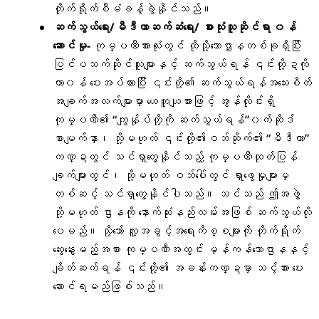
တိုက်ရိုက်စီမံခန့်ခွဲနိုင်သည်။
ဆက်သွယ်ရေး/မီဒီယာဆက်ဆံရေး/ စားသုံးသူဆိုင်ရာ ၀န်
ဆောင်မှု-
ကုမ္ပဏီအားလုံးတွင် ထိုသို့သောဌာနတစ်ခုရှိပြီး
ပြင်ပသက်ဆိုင်သူများနှင့် ဆက်သွယ်ရန် ၎င်းတို့ဍကို
တာ၀န် ပေးအပ်ထားပြီး ၎င်းတို့၏ ဆက်သွယ်ရန်အသေးစိတ်
အချက်အလက်များမှာ ယေဘူယျအားဖြင့် အွန်လိုင်းရှိ
ကုမ္ပဏီ၏ “ကျွန်ုပ်တို့ကို ဆက်သွယ်ရန်”၀က်ဆိုဒ်
စာမျက်နှာ၊ သို့မဟုတ် ၎င်းတို့၏ဝဘ်ဆိုက်၏ “မီဒီယာ”
ကဏ္ဍတွင် သင်ရှာတွေ့နိုင်သည့် ကုမ္ပဏီထုတ်ပြန်
ချက်များတွင်၊ သို့မဟုတ် ဝဘ်ပေါ်တွင် ရှာဖွေမှုများမှ
တစ်ဆင့် သင်ရှာတွေ့နိုင်ပါသည်။ သင်သည် ဤအဖွဲ့
သို့မဟုတ် ဌာနကို နောက်ဆုံးနည်းလမ်းအဖြစ် ဆက်သွယ်လို
ပေမည်။ သို့သော် လူ့အခွင့်အရေးကိစ္စများကို တိုက်ရိုက်
ဆွေးနွေးမည့်အစား ကုမ္ပဏီအတွင်း မှန်ကန်သောဌာနနှင့်
ချိတ်ဆက်ရန် ၎င်းတို့၏ အခန်းကဏ္ဍမှာ သင့်အား ပေး
ဆောင်ရမည်ဖြစ်သည်။