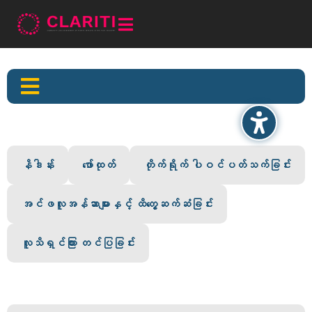


နိဒါန်း
ဖော်ထုတ်
တိုက်ရိုက် ပါဝင်ပတ်သက်ခြင်း
အင်ဖလူအန်ဆာများနှင့် ထိတွေ့ဆက်ဆံခြင်း
လူသိရှင်ကြား တင်ပြခြင်း