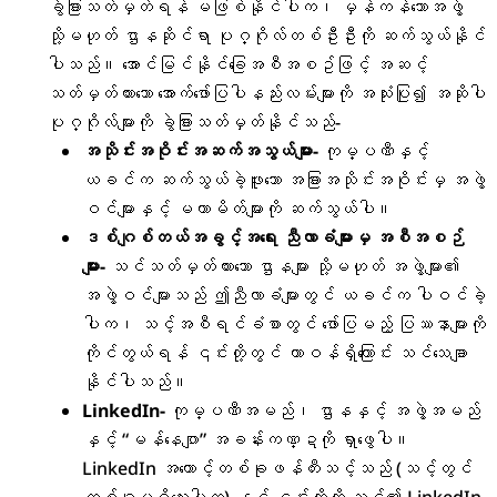
ခွဲခြားသတ်မှတ်ရန် မဖြစ်နိုင်ပါက၊ မှန်ကန်သောအဖွဲ့
သို့မဟုတ် ဌာနဆိုင်ရာ ပုဂ္ဂိုလ်တစ်ဦးဦးကို ဆက်သွယ်နိုင်
ပါသည်။ အောင်မြင်နိုင်ခြေအစီအစဥ်ဖြင့် အဆင့်
သတ်မှတ်ထားသော အောက်ဖော်ပြပါနည်းလမ်းများကို အသုံးပြု၍ အဆိုပါ
ပုဂ္ဂိုလ်များကို ခွဲခြားသတ်မှတ်နိုင်သည်-
အသိုင်းအဝိုင်းအဆက်အသွယ်များ-
ကုမ္ပဏီနှင့်
ယခင်က ဆက်သွယ်ခဲ့ဖူးသော အခြားအသိုင်းအဝိုင်းမှ အဖွဲ့
ဝင်များနှင့် မဟာမိတ်များကို ဆက်သွယ်ပါ။
ဒစ်ဂျစ်တယ်အခွင့်အရေး ညီလာခံများမှ အစီအစဉ်
များ-
သင်သတ်မှတ်ထားသော ဌာနများ သို့မဟုတ် အဖွဲ့များ၏
အဖွဲ့ဝင်များသည် ဤညီလာခံများတွင် ယခင်က ပါဝင်ခဲ့
ပါက၊ သင့်အစီရင်ခံစာတွင် ဖော်ပြမည့် ပြဿနာများကို
ကိုင်တွယ်ရန် ၎င်းတို့တွင် တာဝန်ရှိကြောင်း သင်သေချာ
နိုင်ပါသည်။
LinkedIn-
ကုမ္ပဏီအမည်၊ ဌာနနှင့် အဖွဲ့အမည်
နှင့် “မန်နေဂျာ” အခန်းကဏ္ဍကို ရှာဖွေပါ။
LinkedIn အကောင့်တစ်ခုဖန်တီးသင့်သည် (သင့်တွင်