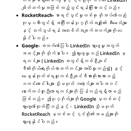
တစ်ခုမရှိသေးပါက) နှင့် ၎င်းတို့ကို သင်၏ LinkedIn
ချိတ်ဆက်မှုအဖြစ် ထည့်သွင်းရန်ကြိုးစားသင့်သည်။
RocketReach-
စာရင်းသွင်းမှုတစ်ခု လိုအပ်သော်လည်း
ကုမ္ပဏီတွင်းရှိ အကြီးတန်းပုဂ္ဂိုလ်အချို့၏ အီးမေးလ်များ
နှင့် ဆက်သွယ်ရန်အသေးစိတ်အချက်အလက်များကို ပေး
နိုင်ပါသည်။
Google-
အထက်ဖော်ပြပါ LinkedIn ရှာဖွေမှုအတွက်
အဆင့်များကို လိုက်နာပါ။ ဤရှာဖွေမှုသည် LinkedIn မှ
ရလဒ်များ ( LinkedIn အတွင်းရှိတစ်ဦးချင်း
စီ၏ကိုယ်ရေးကိုယ်တာဆက်တင်များအပေါ်မူတည်၍) နှင့်
မေးခွန်းထုတ်ခံရသူတစ်ဦးချင်းစီအားကိုးကားထားသည့်
သတင်းဆောင်းပါးများ သို့မဟုတ် ဘလော့ဂ်များအပါအဝင်
နောက်ထပ်တူညီသောရလဒ်များကို ပြန်လည်ရရှိလာမည်
ဖြစ်သည်။ ဤပုဂ္ဂိုလ်များကို Google မှတစ်ဆင့်
ရှာဖွေဖော်ထုတ်ပြီးသည်နှင့်၊ LinkedIn သို့မဟုတ်
RocketReach မှတစ်ဆင့် ၎င်းတို့၏အမည်များကို
ရှာဖွေနိုင်ပါသည်။