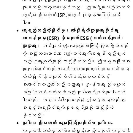
များမှလည်း ကာကွယ်ပေးနိုင်သည်။ ဤအဖွဲ့များသည် တယ်လီ
ကွန်းများ သို့မဟုတ် ISP များတွင် ပုံမှန်အားဖြင့် မရှိ
ပါ။
ရေရှည်တည်တံ့နိုင်မှု၊ ကော်ပိုရိတ်လူမှုရေးဆိုင်ရာ
တာဝန်ယူမှု (CSR) သို့မဟုတ် ESG (ပတ်ဝန်းကျင်၊
လူမှုရေး၊
အုပ်ချုပ်မှု)- ယေဘုယျအားဖြင့် လူ့အဖွဲ့အစည်း
ကို အပြုသဘောဆောင်သော အကျိုးသက်ရောက်စေရန် ရည်ရွယ်
သည့် ပရောဂျက်များကို အာရုံစိုက်သည်။ ဤအဖွဲ့အမျိုးအစား
များလုပ်ဆောင်သည့်အလုပ် ဥပမာများတွင် ကုမ္ပဏီသည်
တိုက်ရိုက် သို့မဟုတ် မိတ်ဖက်များမှတစ်ဆင့်
အကောင်အထည်ဖော်သည့် ပညာရေး၊ ကျန်းမာရေး သို့မဟုတ်
အခြား ပါဝင်ပတ်သက်သည့် လုပ်ဆောင်ချက်များ ပါဝင်
ပါသည်။ ကုမ္ပဏီပေါ်မူတည်၍ ဤအဖွဲ့သည်လည်း လူ့
အခွင့်အရေးဆိုင်ရာကိစ္စရပ်များကို အာရုံစိုက်
နိုင်သည်။
မူဝါဒ သို့မဟုတ် အများပြည်သူဆိုင်ရာ မူဝါဒ-
ကုမ္ပဏီဘက်မှ သက်ရောက်မှုရှိသော သို့မဟုတ် ကုမ္ပဏီ