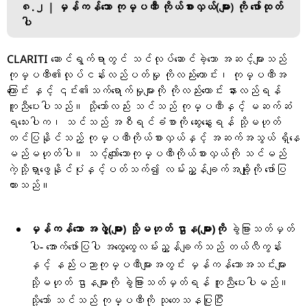
၈.၂ | မှန်ကန်သော ကုမ္ပဏီ ကိုယ်စားလှယ်(များ) ကို ဖော်ထုတ်
ပါ
CLARITI ဆောင်ရွက်ရာတွင် သင်လုပ်ဆောင်ခဲ့သော အဆင့်များသည်
ကုမ္ပဏီ၏လုပ်ငန်းလည်ပတ်မှု ကိုလည်းကောင်း၊ ကုမ္ပဏီအ
ကြောင်း နှင့် ၎င်း၏သက်ရောက်မှုများကို ကိုလည်းကောင်း နားလည်ရန်
ကူညီပေးပါသည်။ သို့သော်လည်း သင်သည် ကုမ္ပဏီနှင့် မဆက်ဆံ
ရသေးပါက၊ သင်သည် အစီရင်ခံစာကို ဆွေးနွေးရန် သို့မဟုတ်
တင်ပြနိုင်သည့် ကုမ္ပဏီကိုယ်စားလှယ်နှင့် အဆက်အသွယ် ရှိနေ
မည်မဟုတ်ပါ။ သင့်လျော်သောကုမ္ပဏီကိုယ်စားလှယ်ကို သင်မည်
ကဲ့သို့ရှာဖွေနိုင်ပုံနှင့်ပတ်သက်၍ လမ်းညွှန်ချက်အချို့ကို ဖော်ပြ
ထားသည်။
မှန်ကန်သော အဖွဲ့(များ) သို့မဟုတ် ဌာန(များ)ကို
ခွဲခြားသတ်မှတ်
ပါ- အောက်ဖော်ပြပါ အထွေထွေလမ်းညွှန်ချက်သည် တယ်လီကွန်း
နှင့် နည်းပညာကုမ္ပဏီများအတွင်း မှန်ကန်သောအသင်းများ
သို့မဟုတ် ဌာနများကို ခွဲခြားသတ်မှတ်ရန် ကူညီပေးပါမည်။
သို့သော် သင်သည် ကုမ္ပဏီကို သုတေသနပြုပြီး