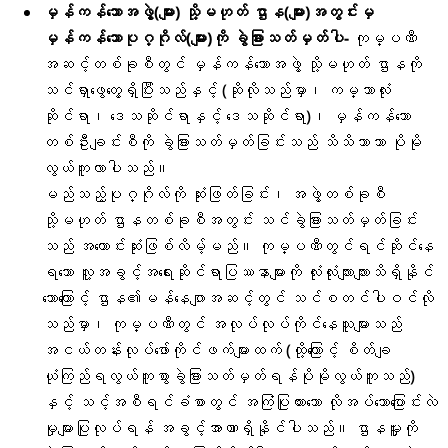
မှန်ကန်သောအဖွဲ့(များ) သို့မဟုတ် ဌာန(များ)အတွင်းမှ
မှန်ကန်သောပုဂ္ဂိုလ်(များ)ကို ခွဲခြားသတ်မှတ်ပါ-
ကုမ္ပဏီ
အဆင့်တစ်ခုစီတွင် မှန်ကန်သောအဖွဲ့ သို့မဟုတ် ဌာနကို
သင်ရှာဖွေတွေ့ရှိပြီးသည်နှင့် (ဆိုလိုသည်မှာ၊ ကမ္ဘာလုံး
ဆိုင်ရာ၊ ဒေသဆိုင်ရာနှင့် ဒေသဆိုင်ရာ)၊ မှန်ကန်သော
တစ်ဦးချင်းစီကို ခွဲခြားသတ်မှတ်ခြင်းသည် သိသိသာသာ ပိုမို
လွယ်ကူလာပါသည်။
မည်သည့်ပုဂ္ဂိုလ်ကို ဆုံးဖြတ်ခြင်း၊ အဖွဲ့တစ်ခုစီ
သို့မဟုတ် ဌာနတစ်ခုစီအတွင်း သင်ခွဲခြားသတ်မှတ်ခြင်း
သည် အကောင်းဆုံးဖြစ်လိမ့်မည်။ ကုမ္ပဏီတွင်ရင်ဆိုင်နေ
ရသော လူ့အခွင့်အရေးဆိုင်ရာပြဿနာများကို လုံးလုံးလျားလျားသိရှိနိုင်
သောကြောင့် ဌာန၏မန်နေဂျာအဆင့်တွင် သင်စတင်ပါဝင်လို
သည်မှာ၊ ကုမ္ပဏီတွင် အလုပ်လုပ်ကိုင်နေသူများသည်
အငယ်တန်းလုပ်ဖော်ကိုင်ဖက်များထက် (ထို့ကြောင့် စိတ်ချ
ယုံကြည်ရလွယ်ကူစွာခွဲခြားသတ်မှတ်ရန်ပိုမိုလွယ်ကူသည်)
နှင့် သင့်အစီရင်ခံစာတွင် အကြံပြုထားသော လိုအပ်သောပြောင်းလဲ
မှုများပြုလုပ်ရန် အခွင့်အာဏာရှိနိုင်ပါသည်။ ဌာနမှူးကို