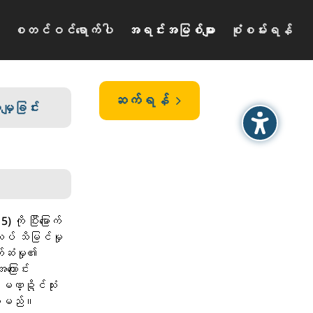
စတင်ဝင်ရောက်ပါ
အရင်းအမြစ်များ
စုံစမ်းရန်
ဆက်ရန်
5
မျှခြင်း
ို ပြီးမြောက်
် သိမြင်မှု
်ဆံမှု၏
ကြောင်း
ဏ္ဍိုင်သုံး
းပါမည်။