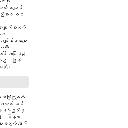
းဆုံး
ချက် သာလျင်
ပြည့်အဝ ဝင်
် အချက်အလက်
င့်
အချိန်ဇယားများ
္ပဏီ
ပေါ် အခြေခံ၍
်သည်။ ဖြစ်
းပါမည်။
၏အကြံပြုချက်
ားအတွက် သင်
ှုအကဲဖြတ်မှု
်)။ မြန်မာ
ျားအတွက် အောက်