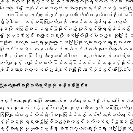
ိန် အလိုက် ဆိုရာတွင်လည်း ခိုင်မာသောနောက်ဆုံးရက်ထက် သင်၏ အကောင်
ေါ်အခြေခံ၍ အချိန်ဇယားအတွင်း လက်တွေ့ကျကျရရှိနိုင်သည့် အကြံပြု
 အကဲဖြတ်မှု တစ်လျှောက်တွင် ကုမ္ပဏီ ကိုယ်စားလှယ်တစ်ဦးထံ အ
ရှိခဲ့ပါက၊ သင့်အကြံပြုချက်များကို အကောင်အထည်ဖော်ရန် အတွက်
ကို အပြည့်အဝ မရှင်းပြနိုင်သည့် လူသိရှင်ကြားရရှိနိုင်သည့
ခံ၍ ကုမ္ပဏီတွင်း အကြောင်းအရာကို အကဲဖြတ်နိုင်ပါသည်။ ထို့ကြောင့် သ
့၏ မသေချာ မရေရာမှုများကြောင့် အကြံပြုချက်များအတွက် ရှေးရိုးဆန်သော 
ံပြုအပ်ပါသည်။ ကုမ္ပဏီနှင့် အစီရင်ခံစာကို မျှဝေပြီးနောက် ကုမ
စ်ဦးနှင့် အောင်မြင်စွာ ထိတွေ့ဆက်ဆံပါက၊ အချက်အလက်အသစ်များအ
ျက်များနှင့် အချိန်ဇယားကို ပြန်လည်ပြင်ဆင်ရန် ဆန္ဒရှိနိုင
အချိန်ဇယားများအတွက် လမ်းညွှန်ချက်အချို့ကို နောက်ပိုင်းတွင် ဖော်ပြပေ
ျက်များ၏အကျိုးသက်ရောက်မှုကို ခန့်မှန်းခြင်း။
့်အရေးများကို အပြုသဘောဆောင်သော သက်ရောက်မှုရှိနိုင်မှုအပေါ် သင်
က်ရောက်မှုကို သင် ခန့်မှန်းပါမည်။ ကုမ္ပဏီအတွက် အကြံပြုချက်မျ
ြုချက်များတွင် တိုက်ရိုက်အသုံးပြုနိုင်သည့် သင်၏အကျိုးသက်ရောက်မ
့်သုံးဆင့်ကို ရရှိထားပြီးဖြစ်သည် (အောက်တွင် ဆက်လက်ရှင်းပြထားသည
င့်အရေးကို ပိုမိုကောင်းမွန်စွာ အကာအကွယ်ပေးရေးဆိုင်ရာ အကြံပြုချက်မ