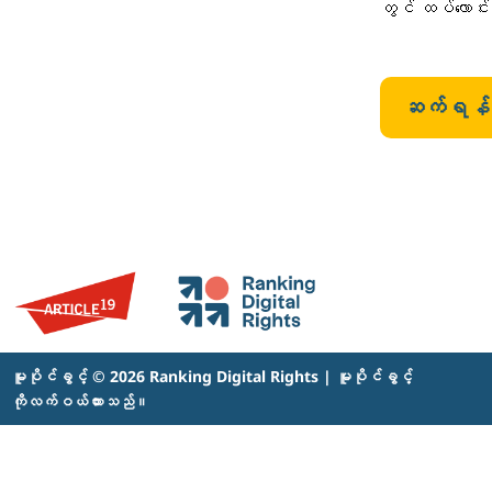
တွင် ထပ်လောင်
ဆက်ရန်
မူပိုင်ခွင့် © 2026 Ranking Digital Rights | မူပိုင်ခွင့်
ကိုလက်ဝယ်ထားသည်။