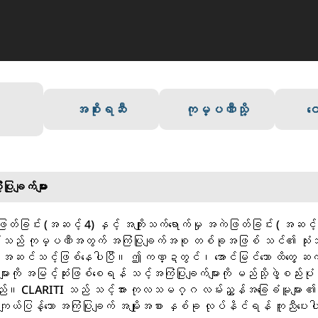
အစိုးရဆီ
ကုမ္ပဏီသို့
ဝေ
ြုချက်များ
ြင်း (အဆင့် 4) နှင့် အကျိုးသက်ရောက်မှု အကဲဖြတ်ခြင်း ( အဆင့် 5) က
သည် ကုမ္ပဏီအတွက် အကြံပြုချက်အစု တစ်ခုအဖြစ် သင်၏ သုံးသပ
် အဆင်သင့်ဖြစ်နေပါပြီ။ ဤ ကဏ္ဍတွင်၊ အောင်မြင်သော ထိတွေ့ ဆက
းကို အမြင့်ဆုံးဖြစ်စေရန် သင့်အကြံပြုချက်များကို မည်သို့ဖွဲ့စည်းပုံအ
်။ CLARITI သည် သင့်အား ကုလသမဂ္ဂ လမ်းညွှန်အခြေခံမူများ ၏ မ
ျယ်ပြန့်သော အကြံပြုချက် အမျိုးအစား နှစ်ခု လုပ်နိင်ရန် ကူညီပေ