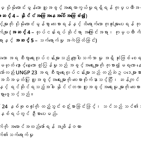
မှ ပိုမိုကောင်းမွန်သော လူ့အခွင့်အရေးကာကွယ်မှုရရှိရန် ကုမ္ပဏီအတ
ဆင့် 4 – နိုင်ငံအခြေအနေအပေါ်အခြေခံ၍
)
်များကို ပိုမိုကောင်းမွန်စွာ လေးစားရန်နှင့် ထိရောက်သော ကုထုံးများပေးရ
များ (
အဆင့် 4
– လုပ်ငန်းရပ် ဆိုင်ရာ အကြောင်းအရာ၊ ကုမ္ပဏီ 
ရာနှင့်
အဆင့် 5
– သက်ရောက်မှု အကဲဖြတ်ခြင်း)
 အရ စီးပွားရေးလုပ်ငန်းများသည် လျော့ပါးသက်သာ မှု အရှိ ဆုံးဖြစ် စေရ
ဟုတ် နှောင့်နှေးသော တုံ့ပြန်မှုသည် အခွင့်အရေးများကို ကုစား၍မရသော န
ော်လည်း UNGP 23 အရ စီးပွားရေးလုပ်ငန်းများသည် တည်ဆဲဥပဒေများအားလု
ာအသိအမှတ်ပြု လူ့အခွင့်အရေးများကို လေးစားလိုက်နာသင့်ပြီး၊ ဆန်ကျင
နှင့် ရင်ဆိုင်ရသည့်အခါ နိုင်ငံတကာ လူ့အခွင့်အရေးမူ များကို လေးစာ
ု ရှာဖွေသင့်သည်။
 24 နှစ်ခုစလုံးကို ထည့်သွင်းစဉ်းစားခြင်းဖြင့်၊ သင်သည် သင်၏အကြ
ာနှစ်ရပ်တွင် ဦးစားပေးမည်-
က်ကို အကောင်အထည်ဖော်ရန် အချိန်ဇယား
က်၏သက်ရောက်မှု