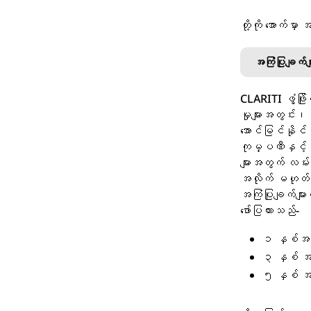
တို့ကို အောက်မှာ
အကြံပြုချက်
CLARITI ဖွံ့ဖြိ
မှုများအတွင်း
အောင်မြင်နိုင်
ကုမ္ပဏီနှင့် သင
များအတွက် လမ်း
အလိုက် မဟုတ်
အကြံပြုချက်မျာ
ဖော်ပြထားသည်-
၁ နှစ်အတ
၃ နှစ် အ
၅ နှစ် အ