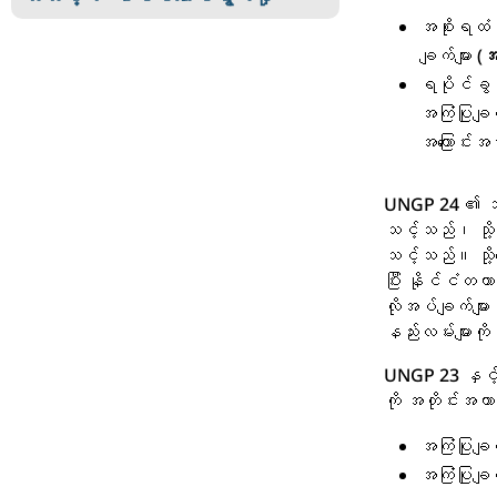
အစိုးရထံ 
ချက်များ (
အ
ရပိုင်ခွင့
အကြံပြုချက်
အကြောင်းအ
UNGP 24 ၏ သဘော
သင့်သည်၊ သို့မ
သင့်သည်။ သို့သ
ပြီး နိုင်ငံတက
လိုအပ်ချက်များ
နည်းလမ်းများကိ
UNGP 23 နှင့်
ကို အတိုင်းအတ
အကြံပြုချ
အကြံပြုချ