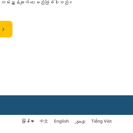
း လမ်းညွှန်ချက် ပေးမည်ဖြစ်ပါသည်။
5
မြန်မာ
中文
English
ئۇيغۇر
Tiếng Việt