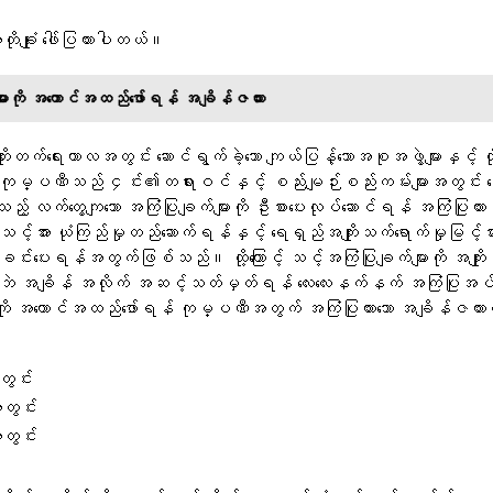
 အတိုချုံး ဖေါ်ပြထားပါတယ်။
များကို အကောင်အထည်ဖော်ရန် အချိန်ဇယား
ုးတိုးတက်ရေးကာလအတွင်း ဆောင်ရွက်ခဲ့သော ကျယ်ပြန့်သောအစုအဖွဲ့များနှင့် တိ
၊ ကုမ္ပဏီသည် ၄င်း၏တရားဝင်နှင့် စည်းမျဉ်းစည်းကမ်းများအတွင်း ရ
သည့် လက်တွေ့ကျသော အကြံပြုချက်များကို ဦးစားပေးလုပ်ဆောင်ရန် အကြံပြု
့်အား ယုံကြည်မှုတည်ဆောက်ရန်နှင့် ရေရှည်အကျိုးသက်ရောက်မှုမြင့်မားသေ
ခင်းပေးရန်အတွက်ဖြစ်သည်။ ထို့ကြောင့် သင့်အကြံပြုချက်များကို အကျိုး
ဘဲ အချိန် အလိုက် အဆင့်သတ်မှတ်ရန် လေးလေးနက်နက် အကြံပြုအ
းကို အကောင်အထည်ဖော်ရန် ကုမ္ပဏီအတွက် အကြံပြုထားသော အချိန်ဇယားကိ
ွင်း
တွင်း
တွင်း