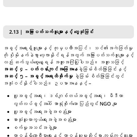
2.13 | အခြားပတ်သက်သူများနှင့် တွေ့ဆုံခြင်း
အခွင့်အရေးရှိသူများနှင့် ကုမ္ပဏီအပြင်၊ သင်၏အကဲဖြတ်မှု
ကို ပိုမိုနက်နဲစွာ လေ့လာနိုင်ရန်အတွက် အခြားပတ်သက်သူများနှင့်
လည်း ဆက်သွယ်ဆွေးနွေးရန် အထူးအကြံပြုပါသည်။ အထူးသဖြင့်
အဆင့် ၄ – ပတ်ဝန်းကျင်အခြေအနေ
ခွဲခြမ်းစိတ်ဖြာခြင်းနှင့်
အဆင့် ၅ – အခွင့်အရေးထိခိုက်မှု
ခွဲခြမ်း စိတ်ဖြာခြင်းတွင်
အသုံးဝင်နိုင်ပါသည်။ ဥပမာအနေနှင့် –
လူ့အခွင့်အရေး၊ ဒစ်ဂျစ်တယ်အခွင့်အရေး၊ မီဒီယာ
လွတ်လပ်ခွင့်အပေါ် အာရုံစိုက်သော ပြည်တွင်း NGO များ
လူ့အခွင့်အရေးအဖွဲ့အစည်းများ
စားသုံးသူကာကွယ်ရေးအဖွဲ့အစည်းများ
စက်မှုအသင်းအဖွဲ့များ
တာဝန်ရှိသောစီးပွားရေးနှင့် တာဝန်ယူမှုဆိုင်ရာ ကျွမ်းကျင်သူများ