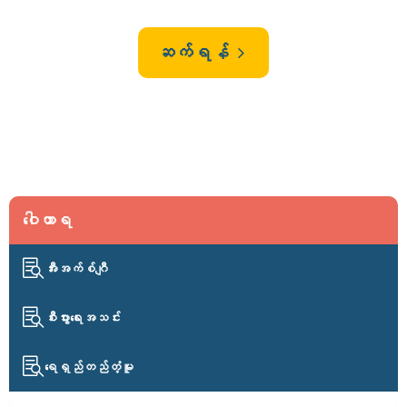
ဆက်ရန်
5
ဝေါဟာရ

အီးအက်စ်ဂျီ

စီးပွားရေးအသင်း

ရေရှည်တည်တံ့မူ