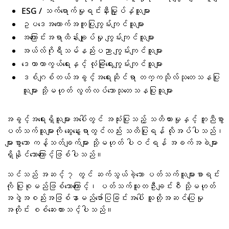
ESG / သက်ရောက်မှုရင်းနှီးမြှုပ်နှံသူများ
ဥပဒေအထောက်အကူပြုကျွမ်းကျင်သူများ
အကြောင်းအရာထိန်းချုပ်မှု ကျွမ်းကျင်သူများ
အယ်လ်ဂိုရီသမ်နည်းပညာ ကျွမ်းကျင်သူများ
ဒေတာကာကွယ်ရေးနှင့် လုံခြုံရေးကျွမ်းကျင်သူများ
ဒစ်ဂျစ်တယ်အခွင့်အရေးဆိုင်ရာ တက္ကသိုလ်သုတေသနပြု
သူများ သို့မဟုတ် လွတ်လပ်သောသုတေသနပြုသူများ
အခွင့်အရေးရှိသူများအပေါ်တွင် အသုံးပြုသည့် သတိထားမှုနှင့် တူညီစွာ
ပတ်သက်သူများကို ဆွေးနွေးရာတွင်လည်း သတိပြုရန် လိုအပ်ပါသည်၊
များစွာသော ကန့်သတ်ချက်များ သို့မဟုတ် ပါဝင်ရန် အခက်အခဲများ
ရှိနိုင်သောကြောင့်ဖြစ်ပါသည်။
သင်သည် အဆင့် ၇ တွင် ဆက်သွယ်ခဲ့သော ပတ်သက်သူများစာရင်း
ကို ပြုစုမည်ဖြစ်သောကြောင့်၊ ပတ်သက်သူတဦးချင်းစီ သို့မဟုတ်
အဖွဲ့အစည်းအဖြစ်နာမည်ဖော်ပြခြင်းအပေါ် သူတို့အဆင်ပြေမှု
အတိုင်း စစ်ဆေးထားသင့်ပါသည်။