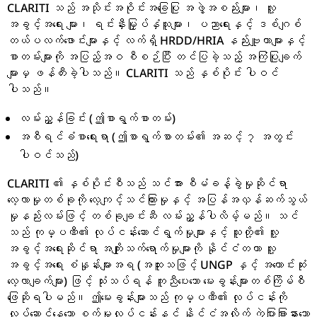
CLARITI သည် အသိုင်းအဝိုင်းအခြေပြု အဖွဲ့အစည်းများ၊ လူ့
အခွင့်အရေး များ၊ ရင်းနှီးမြှုပ်နှံသူများ၊ ပညာရေးနှင့် ဒစ်ဂျစ်
တယ်ပလက်ဖောင်းများနှင့် လက်ရှိ HRDD/HRIA နည်းဗျူဟာများနှင့်
စာတမ်းများကို အပြည့်အဝ စီစဉ်ပြီး တင်ပြခဲ့သည့် အကြံပြုချက်
များမှ ဖန်တီးခဲ့ပါသည်။ CLARITI သည် နှစ်ပိုင်း ပါဝင်
ပါသည်။
လမ်းညွှန်ခြင်း (ဤစာရွက်စာတမ်း)
အစီရင်ခံစာရေးရာ (ဤစာရွက်စာတမ်း၏ အဆင့် ၇ အတွင်း
ပါဝင်သည်)
CLARITI ၏ နှစ်ပိုင်းစီသည် သင်အား စီမံခန့်ခွဲမှုဆိုင်ရာ
လေ့လာမှုတစ်ခုကို လေ့ကျင့်သင်ကြားမှုနှင့် အပြန်အလှန်ဆက်သွယ်
မှုနည်းလမ်းဖြင့် တစ်ခုချင်းဆီ လမ်းညွှန်ပါလိမ့်မည်။ သင်
သည် ကုမ္ပဏီ၏ လုပ်ငန်းဆောင်ရွက်မှုများနှင့် သူတို့၏ လူ့
အခွင့်အရေးဆိုင်ရာ အကျိုးသက်ရောက်မှုများကို နိုင်ငံတကာ လူ့
အခွင့်အရေး စံနှုန်းများအရ (အထူးသဖြင့် UNGP နှင့် အကောင်းဆုံး
လေ့လာချက်များ) ဖြင့် သုံးသပ်ရန် ကူညီပေးသော မေးခွန်းများတစ်ကြိမ်စီ
ဖြေဆိုရပါမည်။ ဤမေးခွန်းများသည် ကုမ္ပဏီ၏ လုပ်ငန်းကို
လုပ်ဆောင်နေသော စက်မှုလုပ်ငန်းနှင့် နိုင်ငံအလိုက် ကွဲပြားခြားနားသော