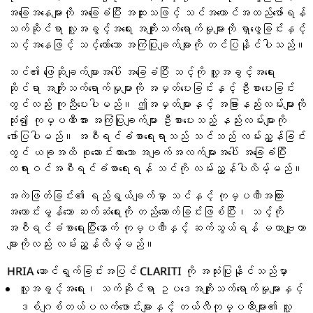
အခြေအနေများကို အခြေခံပြီး အထူးသဖြင့် သင်အကောင်အထည်ဖော်ရန်
သက်ဆိုင်ရာ လူ့အခွင့်အရေး အကျိုးသက်ရောက်မှုများကို ရှာဖွေခြင်းနှင့်
သင့်အနေဖြင့် သင့်တော်သော အကြံပြုချက်များကို တင်ပြနိုင်ပါသည်။
သင်၏ ဖြေဆိုချက်များအပေါ် အခြေခံပြီး သင့်ကို လူ့အခွင့်အရေး
ဆိုင်ရာ အကျိုးသက်ရောက်မှုများကို အမှတ်ပေးခြင်းနှင့် ဦးစားပေးခြင်း
တွင်လည်း ကူညီပေးပါမည်။ ဤအမှတ်များနှင့် အခြားနည်းလမ်းများကို
သုံး၍ ကုမ္ပဏီအား အကြံပြုချက်များ ဦးစားပေးသည့် နည်းလမ်းများကို
ဖော်ပြပါမည်။ အစီရင်ခံစာရေးရာသည် သင်သည် လမ်းညွှန်ခြင်း
တွင် ယခုအထိ စုဆောင်းထားသော အချက်အလက်များအပေါ် အခြေခံပြီး
တရားဝင်အစီရင်ခံစာရေးရန် သင်ကို လမ်းညွှန်ပါလိမ့်မည်။
အကဲဖြတ်ခြင်း၏ ရည်ရွယ်ချက်မှာ သင်နှင့် ကုမ္ပဏီအကြား
အကောင်းမွန်သော ဆက်ဆံရေးကို တည်ဆောက်ခြင်းဖြစ်ပြီး၊ သင့်ကို
အစီရင်ခံစာရေးပြီးနောက် ကုမ္ပဏီနှင့် ဆက်သွယ်ရန် မဟာဗျူဟာ
များကိုလည်း လမ်းညွှန်လိမ့်မည်။
HRIA ဆောင်ရွက်ခြင်းအပြင် CLARITI ကို အသုံးပြုနိုင်သည်မှာ
လူ့အခွင့်အရေး၊ သက်ဆိုင်ရာ ဥပဒေအကျိုးသက်ရောက်မှုများနှင့်
ဒစ်ဂျစ်တယ်ပလက်ဖောင်းများနှင့် တယ်လီကုမ္ပဏီများ၏ လူ့