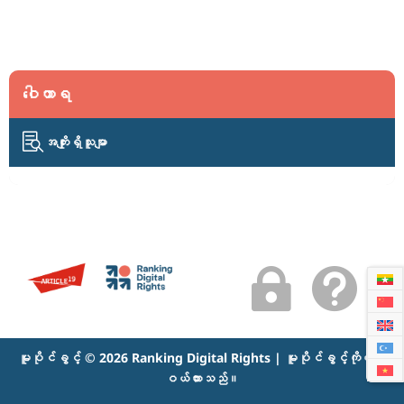
ဝေါဟာရ

အကျိုးရှိသူမျာ


မူပိုင်ခွင့် © 2026 Ranking Digital Rights | မူပိုင်ခွင့်ကိုလက်
ဝယ်ထားသည်။