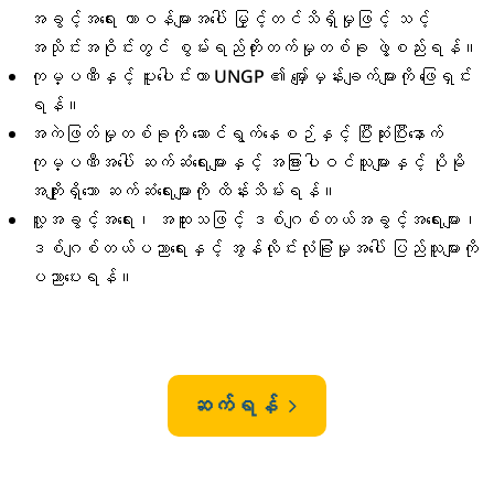
အခွင့်အရေး တာဝန်များအပေါ် မြှင့်တင်သိရှိမှုဖြင့် သင့်
အသိုင်းအဝိုင်းတွင် စွမ်းရည်တိုးတက်မှုတစ်ခု ဖွဲ့စည်းရန်။
ကုမ္ပဏီနှင့် ပူးပေါင်းကာ UNGP ၏ မျှော်မှန်းချက်များကို ဖြေရှင်း
ရန်။
အကဲဖြတ်မှုတစ်ခုကို ဆောင်ရွက်နေစဉ်နှင့် ပြီးဆုံးပြီးနောက်
ကုမ္ပဏီအပေါ် ဆက်ဆံရေးများနှင့် အခြားပါဝင်သူများနှင့် ပိုမို
အကျိုးရှိသော ဆက်ဆံရေးများကို ထိန်းသိမ်းရန်။
လူ့အခွင့်အရေး၊ အထူးသဖြင့် ဒစ်ဂျစ်တယ်အခွင့်အရေးများ၊
ဒစ်ဂျစ်တယ်ပညာရေးနှင့် အွန်လိုင်းလုံခြုံမှုအပေါ် ပြည်သူများကို
ပညာပေးရန်။
ဆက်ရန်
5